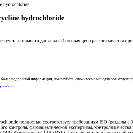
ne hydrochloride
cycline hydrochloride
без учета стоимости доставки. Итоговая цена рассчитывается при
 более подробной информации, пожалуйста, свяжитесь с менеджером отдела 
gin.com
rochloride полностью соответствует требованиям ISO (разделы с
ого контроля, фармацевтической экспертизы, контроля качеств
 (BP), Фармакопеи США (USP). Поставщики стандартных образц