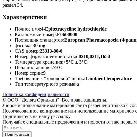
раздел 34.
Характеристики
Полное имя:
4-Epitetracycline hydrochloride
Каталожный номер:
E0600000
Поставщик стандартов:
European Pharmacopoeia (Франц
фасовка:
30 mg
CAS номер:
23313-80-6
Номер фармакопейной статьи:
0210,0211,1654
Температура хранения:
+5°C ± 3°C
Цена поставщика:
79 €
Номер серии:
9
Требование к "холодовой" цепи:
at ambient temperature
Тип температурного режима:
a
Политика конфиденциальности
© ООО "Дельта Ориджин". Все права защищены.
Любое использование материалов сайта разрешено только с со
Несогласованное копирование или использование материалов с
Подпишитесь на нашу рассылку
Получайте специальные предложения и новости от нас первы
Подписаться