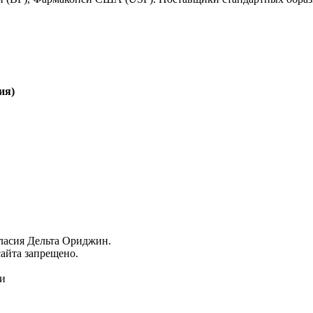
ия)
гласия Дельта Ориджин.
айта запрещено.
ми