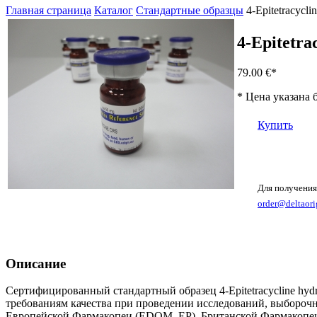
Главная страница
Каталог
Стандартные образцы
4-Epitetracycli
4-Epitetra
79.00 €
*
* Цена указана 
Купить
Для получения
order@deltaori
Описание
Сертифицированный стандартный образец 4-Epitetracycline hyd
требованиям качества при проведении исследований, выборочн
Европейской Фармакопеи (EDQM, EP), Британской Фармакопеи