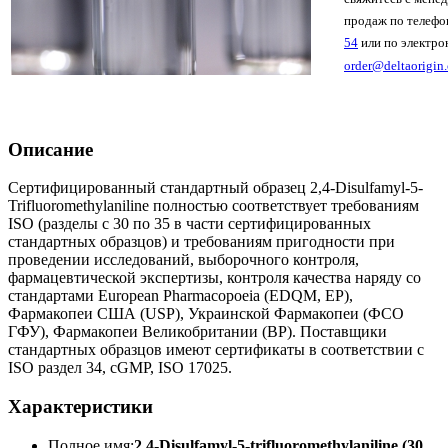
продаж по телеф
54
или по электро
order@deltaorigin
Описание
Сертифицированный стандартный образец 2,4-Disulfamyl-5-
Trifluoromethylaniline полностью соответствует требованиям
ISO (разделы с 30 по 35 в части сертифицированных
стандартных образцов) и требованиям пригодности при
проведении исследований, выборочного контроля,
фармацевтической экспертизы, контроля качества наряду со
стандартами European Pharmacopoeia (EDQM, EP),
Фармакопеи США (USP), Украинской Фармакопеи (ФСО
ГФУ), Фармакопеи Великобритании (BP). Поставщики
стандартных образцов имеют сертификаты в соответствии с
ISO раздел 34, cGMP, ISO 17025.
Характеристики
Полное имя:
2,4-Disulfamyl-5-trifluoromethylaniline (30