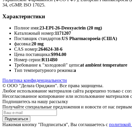
34, cGMP, ISO 17025.
Характеристики
Полное имя:
23-EPI-26-Deoxyactein (20 mg)
Каталожный номер:
1171207
Поставщик стандартов:
US Pharmacopoeia (США)
фасовка:
20 mg
CAS номер:
264624-38-6
Цена поставщика:
$994.00
Номер серии:
R114B0
Требование к "холодовой" цепи:
at ambient temperature
Тип температурного режима:
a
Политика конфиденциальности
© ООО "Дельта Ориджин". Все права защищены.
Любое использование материалов сайта разрешено только с со
Несогласованное копирование или использование материалов с
Подпишитесь на нашу рассылку
Получайте специальные предложения и новости от нас первы
Подписаться
Нажимая кнопку "Подписаться", Вы соглашаетесь с
политикой