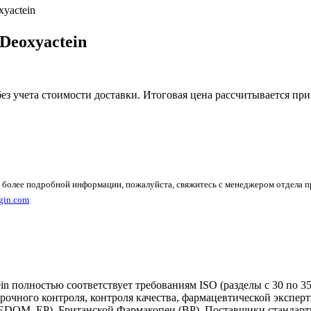
xyactein
-Deoxyactein
без учета стоимости доставки. Итоговая цена рассчитывается при
 более подробной информации, пожалуйста, свяжитесь с менеджером отдела 
gin.com
n полностью соответствует требованиям ISO (разделы с 30 по 3
рочного контроля, контроля качества, фармацевтической экспе
EDQM, EP), Британской Фармакопеи (BP). Поставщики стандартн