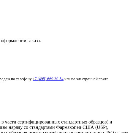
 оформлении заказа.
продаж по телефону
+7 (495) 669 30 54
или по электронной почте
5 в части сертифицированных стандартных образцов) и
ртизы наряду со стандартами Фармакопеи США (USP),
ых образцов имеют сертификаты в соответствии с ISO раздел