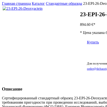
Главная страница
Каталог
Стандартные образцы
23-EPI-26-Deo
23-EPI-26
894.60 €
*
* Цена указана 
Купить
Для получения
order@deltaori
Описание
Сертифицированный стандартный образец 23-EPI-26-Deoxyactei
требованиям пригодности при проведении исследований, выбо
Украинской Фармакопеи (ФСО ГФУ), European Pharmacopoeia (